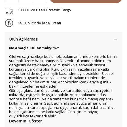
1000 TL ve Üzeri Ücretsiz Kargo
14 Gün İçinde İade Fırsatı
Ürün Açıklaması
Ne Amaçla Kullanmalıyım?:
Cildi ve saçı nazikçe beslemek, bakım anlarında konforlu bir his
sunmak üzere hazırlanmıştır. Düzenli kullanımda cildin nem
dengesini desteklemeye, yumuşaklık ve esneklik hissini
korumaya yardımcı olur. Kuruluk hissinin azalmasına katkı
sağlarken cilde doğal bir ışıltı kazandırmayı destekler. Bitkisel
içeriklerin uyumlu yapısıyla saç ve cilt bakım rutinlerinde
dengeleyici bir bakım sunar. Antioksidan içerikleriyle günlük
bakım ritüellerine eşlik eder.
Güneşe çıkmadan önce temiz ve kuru cilde veya saça yeterli
miktarda, eşit şekilde uygulanabilir. Vücut bakımında duş
sonrası hafif nemli ya da tamamen kuru cilde masaj yaparak
kullanılması önerilir. Saç bakımında ise avuca alınan ürün,
nemli ya da kuru saç uçlarına uygulanarak saçın daha canlı ve
bakımlı görünmesine katkı sağlar. Gün içinde ihtiyaç
duyuldukça tekrar edilebilir.
Devamını Göster