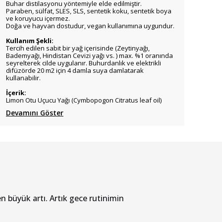
Buhar distilasyonu yöntemiyle elde edilmiştir.
Paraben, sülfat, SLES, SLS, sentetik koku, sentetik boya
ve koruyucu içermez.
Doğa ve hayvan dostudur, vegan kullanımına uygundur.
Kullanım Şekli:
Tercih edilen sabit bir yağ içerisinde (Zeytinyağı,
Bademyağı, Hindistan Cevizi yağı vs. ) max. %1 oranında
seyrelterek cilde uygulanır. Buhurdanlık ve elektrikli
difüzörde 20 m2 için 4 damla suya damlatarak
kullanabilir.
İçerik:
Limon Otu Uçucu Yağı (Cymbopogon Citratus leaf oil)
Devamını Göster
 büyük artı. Artık gece rutinimin