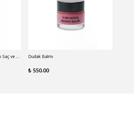
Bronz Glow - Vitamin İçerikli Işıltılı Saç ve Vücut Yağı
Dudak Balmı
Dolap İ
₺ 550.00
₺ 540
2 Koku 