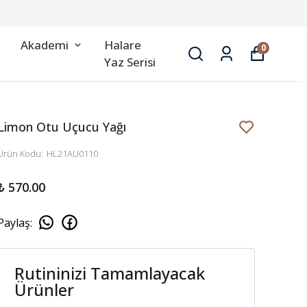
Akademi
Halare
0
Yaz Serisi
Limon Otu Uçucu Yağı
Ürün Kodu
:
HL21AU0110
₺ 570.00
Paylaş
:
Rutininizi Tamamlayacak
Ürünler