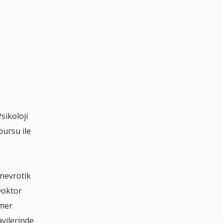
sikoloji
bursu ile
 nevrotik
Doktor
imer
vilerinde