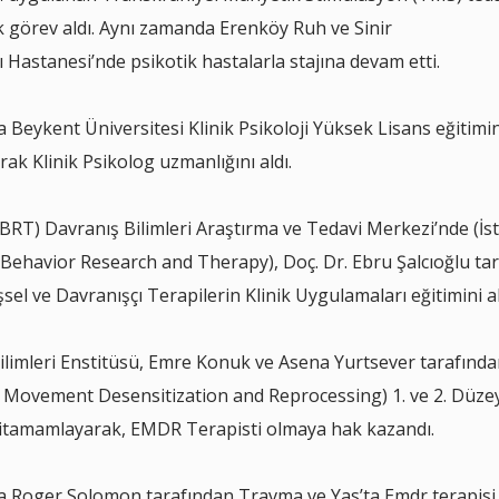
ak görev aldı. Aynı zamanda Erenköy Ruh ve Sinir
ı Hastanesi’nde psikotik hastalarla stajına devam etti.
a Beykent Üniversitesi Klinik Psikoloji Yüksek Lisans eğitimin
ak Klinik Psikolog uzmanlığını aldı.
RT) Davranış Bilimleri Araştırma ve Tedavi Merkezi’nde (İs
 Behavior Research and Therapy), Doç. Dr. Ebru Şalcıoğlu ta
işsel ve Davranışçı Terapilerin Klinik Uygulamaları eğitimini a
ilimleri Enstitüsü, Emre Konuk ve Asena Yurtsever tarafında
Movement Desensitization and Reprocessing) 1. ve 2. Düze
nitamamlayarak, EMDR Terapisti olmaya hak kazandı.
da Roger Solomon tarafından Travma ve Yas’ta Emdr terapisi