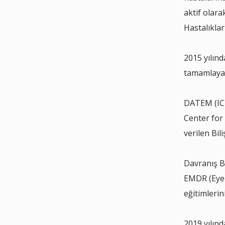
aktif olar
Hastalıklar
2015 yılınd
tamamlayar
DATEM (ICB
Center for
verilen Bil
Davranış B
EMDR (Eye 
eğitimleri
2019 yılın