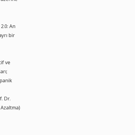
2.0: An
yrı bir
if ve
arı;
 panik
. Dr.
 Azaltma)