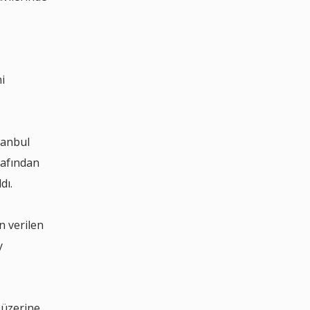
i
tanbul
rafından
ldı.
n verilen
y
 üzerine