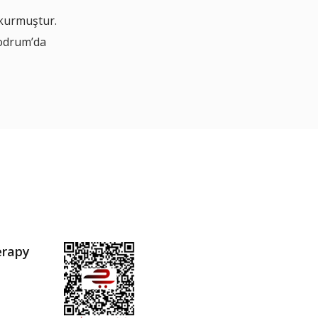
 kurmuştur.
Bodrum’da
erapy