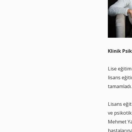
Klinik Psi
Lise eğitim
lisans eğit
tamamladı.
Lisans eği
ve psikotik
Mehmet Yav
hastaların