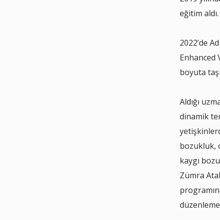
eğitim aldı.
2022’de Ad
Enhanced V
boyuta taşı
Aldığı uzm
dinamik te
yetişkinle
bozukluk, 
kaygı bozuk
Zümra Atal
programına
düzenlemek