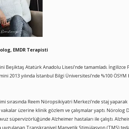
kolog, EMDR Terapisti
ini Beşiktaş Atatürk Anadolu Lisesi’nde tamamladı. İngilizce P
imini 2013 yılında İstanbul Bilgi Üniversitesi’nde %100 ÖSYM 
timi sırasında Reem Nöropsikiyatri Merkezi’nde staj yaparak
 vakalar üzerine klinik gözlem ve çalışmalar yaptı. Nörolog 
uz süpervizörlüğünde Alzheimer hastaları ile çalıştı. Alzhe
a uygulanan Transkraniyel Manyetik Stimülasyon (TMS) teda