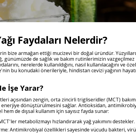
Yağı Faydaları Nelerdir?
erin bize armağan ettiği mucizevi bir doğal üründür. Yüzyıllard
ağ, günümüzde de sağlık ve bakım rutinlerimizin vazgeçilmez b
dalarını, nerelerde kullanıldığını, nasıl kullanılacağını ve öze
are'nin bu konudaki önerileriyle, hindistan cevizi yağının hay
Ne İşe Yarar?
leri açısından zengin, orta zincirli trigliseridler (MCT) bakım
 enerjiye dönüştürülmesini sağlar. Antioksidan, antimikrobiyal
el hem de dışsal kullanım için sayısız fayda sunar:
CT'ler metabolizmayı hızlandırarak yağ yakımını destekler.
rme: Antimikrobiyal özellikleri sayesinde vücudu bakteri, vir