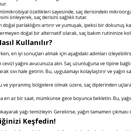
nur.
Antimikrobiyal özellikleri sayesinde, saç derisindeki mikroo
ini önleyerek, saç derisini sağlıklı tutar.
n doğal parlaklığını artırır ve yumuşak, ipeksi bir dokunuş ka
ermeyen doğal bir alternatif olarak, saç bakım rutininize kola
asıl Kullanılır?
ken, en iyi sonuçları almak için aşağıdaki adımları izleyebilirs
 cevizi yağını avucunuza alın. Saç uzunluğuna ve tipine bağlı 
tarak sıvı hale getirin. Bu, uygulamayı kolaylaştırır ve yağın s
ru ve yıpranmış bölgelere olmak üzere, saç diplerinden uçla
da en az bir saat, mümkünse gece boyunca bekletin. Bu, yağ
kayarak yağı temizleyin. Gerekirse, yağın tamamen çıkması iç
iğinizi Keşfedin!