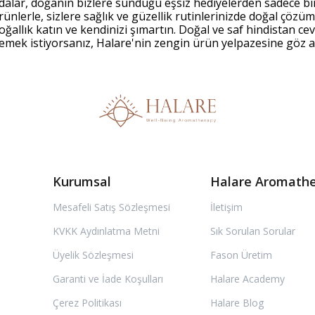
ydalar, doğanın bizlere sunduğu eşsiz hediyelerden sadece biri
ürünlerle, sizlere sağlık ve güzellik rutinlerinizde doğal çöz
ğallık katın ve kendinizi şımartın. Doğal ve saf hindistan cevi
klemek istiyorsanız, Halare'nin zengin ürün yelpazesine göz
Kurumsal
Halare Aromath
Mesafeli Satış Sözleşmesi
İletişim
KVKK Aydınlatma Metni
Sık Sorulan Sorular
Üyelik Sözleşmesi
Fason Üretim
Garanti ve İade Koşulları
Halare Academy
Çerez Politikası
Halare Blog