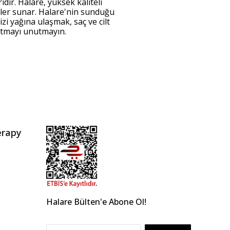
dir. Halare, yüksek kaliteli
ümler sunar. Halare'nin sunduğu
zi yağına ulaşmak, saç ve cilt
 atmayı unutmayın.
erapy
Halare Bülten'e Abone Ol!