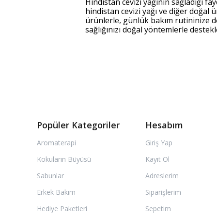
Hindistan cevizi yağının sağladığı fa
hindistan cevizi yağı ve diğer doğal 
ürünlerle, günlük bakım rutininize do
sağlığınızı doğal yöntemlerle deste
Popüler Kategoriler
Hesabım
Aromaterapi
Giriş Yap
Kokuların Büyüsü
Kayıt Ol
Sabunlar
Adreslerim
Erkek Bakım
Siparişlerim
Hediye Paketleri
Sepetim