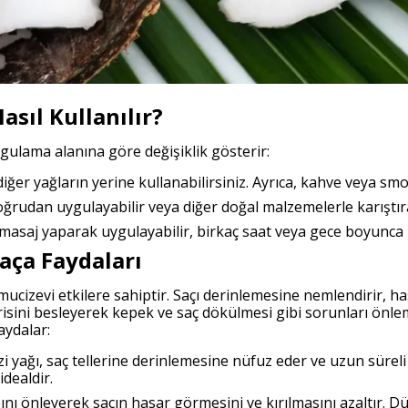
asıl Kullanılır?
ygulama alanına göre değişiklik gösterir:
iğer yağların yerine kullanabilirsiniz. Ayrıca, kahve veya smo
oğrudan uygulayabilir veya diğer doğal malzemelerle karıştır
masaj yaparak uygulayabilir, birkaç saat veya gece boyunca b
Saça Faydaları
mucizevi etkilere sahiptir. Saçı derinlemesine nemlendirir, h
risini besleyerek kepek ve saç dökülmesi gibi sorunları önlem
aydalar:
 yağı, saç tellerine derinlemesine nüfuz eder ve uzun süreli
idealdir.
ı önleyerek saçın hasar görmesini ve kırılmasını azaltır. Düz