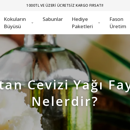
1000TL VE ÜZERI ÜCRETSIZ KARGO FIRSATI!
Kokuların
Sabunlar
Hediye
Fason
Büyüsü
Paketleri
Üretim
tan Cevizi Yağı Fa
Nelerdir?